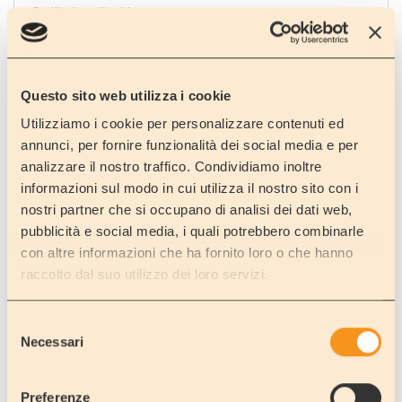
Sedili girevoli cabina
Serbatoio acque bianche 100 lt
Serbatoio acque grigie 70 lt
Serbatoio ad blue 20 lt
Serbatoio diesel 90 lt
Questo sito web utilizza i cookie
Sensori di parcheggio posteriori
Utilizziamo i cookie per personalizzare contenuti ed
DOTAZIONI INCLUSE NEL PREZZO:
annunci, per fornire funzionalità dei social media e per
Assicurazione kasko
analizzare il nostro traffico. Condividiamo inoltre
Assistenza 24h/24h
informazioni sul modo in cui utilizza il nostro sito con i
Bombola del gas x1
Canna per rifornimento acqua
nostri partner che si occupano di analisi dei dati web,
Cavo elettrico 220V
pubblicità e social media, i quali potrebbero combinarle
Cunei di livellamento
con altre informazioni che ha fornito loro o che hanno
Gomme e catene da neve per il periodo invernale
raccolto dal suo utilizzo dei loro servizi.
Kit emergenza (fusibili, giubbino e triangolo)
Liquido chimico
Oscuranti termici
Selezione
Portabici 2 posti
Necessari
del
Tendalino
consenso
Preferenze