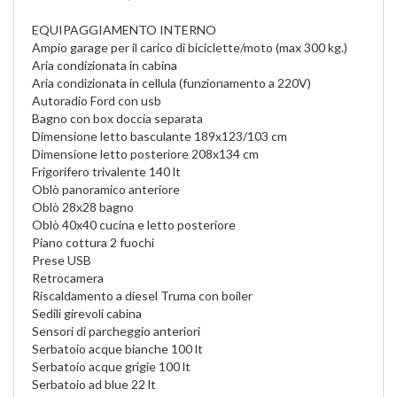
EQUIPAGGIAMENTO INTERNO
Ampio garage per il carico di biciclette/moto (max 300 kg.)
Aria condizionata in cabina
Aria condizionata in cellula (funzionamento a 220V)
Autoradio Ford con usb
Bagno con box doccia separata
Dimensione letto basculante 189x123/103 cm
Dimensione letto posteriore 208x134 cm
Frigorifero trivalente 140 lt
Oblò panoramico anteriore
Oblò 28x28 bagno
Oblò 40x40 cucina e letto posteriore
Piano cottura 2 fuochi
Prese USB
Retrocamera
Riscaldamento a diesel Truma con boiler
Sedili girevoli cabina
Sensori di parcheggio anteriori
Serbatoio acque bianche 100 lt
Serbatoio acque grigie 100 lt
Serbatoio ad blue 22 lt