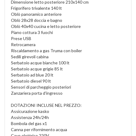
Dimensione letto posteriore 210x140 cm
Frigorifero trivalente 140 lt
Oblò panoramico anteriore
Oblò 28x28 doccia e bagno
Oblò 40x40 cucina e letto posteriore
Piano cottura 3 fuochi
Prese USB
Retrocamera
Riscaldamento a gas Truma con boiler
Sedili girevoli cabina
Serbatoio acque bianche 100 lt
Serbatoio acque grigie 85 lt
Serbatoio ad blue 20 lt
Serbatoio diesel 90 lt
Sensori di parcheggio posteriori
Zanzariera porta d'ingresso
DOTAZIONI INCLUSE NEL PREZZO:
Assicurazione kasko
Assistenza 24h/24h
Bombola del gas x1
Canna per rifornimento acqua
Cavo elettrico 220V