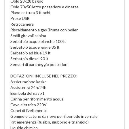
Oblò 28x28 bagno
Oblò 70x50 letto posteriore e dinette
Piano cottura 3 fuochi
Prese USB
Retrocamera
Riscaldamento a gas Truma con boiler
Sedili girevoli cabina
Serbatoio acque bianche 100 lt
Serbatoio acque grigie 85 lt
Serbatoio ad blue 19 lt
Serbatoio diesel 90 lt
Sensori di parcheggio posteriori
DOTAZIONI INCLUSE NEL PREZZO:
Assicurazione kasko
Assistenza 24h/24h
Bombola del gas x1
Canna per rifornimento acqua
Cavo elettrico 220V
Cunei di livellamento
Gomme e catene da neve per il periodo invernale
Kit emergenza (fusibili, giubbino e triangolo)
Liquido chimico