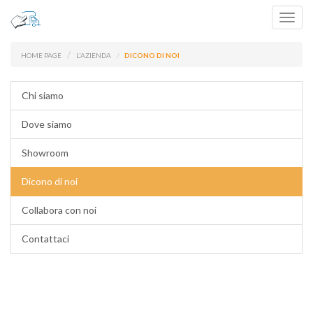
Toggl
navig
HOME PAGE
L'AZIENDA
DICONO DI NOI
Chi siamo
Dove siamo
Showroom
Dicono di noi
Collabora con noi
Contattaci