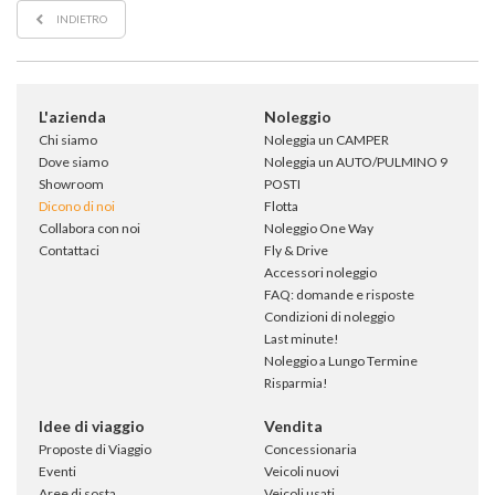
INDIETRO
L'azienda
Noleggio
Chi siamo
Noleggia un CAMPER
Dove siamo
Noleggia un AUTO/PULMINO 9
Showroom
POSTI
Dicono di noi
Flotta
Collabora con noi
Noleggio One Way
Contattaci
Fly & Drive
Accessori noleggio
FAQ: domande e risposte
Condizioni di noleggio
Last minute!
Noleggio a Lungo Termine
Risparmia!
Idee di viaggio
Vendita
Proposte di Viaggio
Concessionaria
Eventi
Veicoli nuovi
Aree di sosta
Veicoli usati