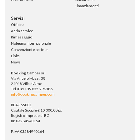
Finanziamenti
Servizi
Officina
Adria service
Rimessaggio
Noleggio internazionale
Convenzioni e partner
Links
News
Booking Camper srl
Via Angelo Mazzi, 38
24018 Villa d’Almè
Tel./Fax +39 035.296386
info@bookingcamper.com
REA 365001
Capitale Sociale € 10.000,00 i.v.
Registro Imprese di BG
nr. 03284940164
P.IVA 03284940164