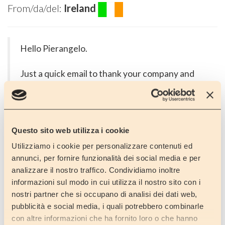
From/da/del:
Ireland
Hello Pierangelo.
Just a quick email to thank your company and
your services for a great holiday. We dropped
the camper van back on Friday after a great
week in Italy.
A special thanks to Federica, who has great
Questo sito web utilizza i cookie
English, for her expertise and advice for future
Utilizziamo i cookie per personalizzare contenuti ed
holidays.
annunci, per fornire funzionalità dei social media e per
Patrick
analizzare il nostro traffico. Condividiamo inoltre
informazioni sul modo in cui utilizza il nostro sito con i
nostri partner che si occupano di analisi dei dati web,
From/da/del:
Israel
pubblicità e social media, i quali potrebbero combinarle
con altre informazioni che ha fornito loro o che hanno