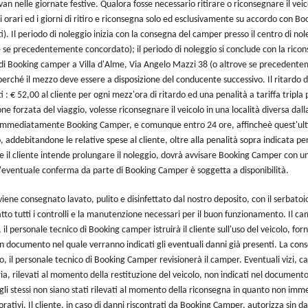
n nelle giornate festive. Qualora fosse necessario ritirare o riconsegnare il veicol
li orari ed i giorni di ritiro e riconsegna solo ed esclusivamente su accordo con 
i). Il periodo di noleggio inizia con la consegna del camper presso il centro di n
e se precedentemente concordato); il periodo di noleggio si conclude con la ricons
di Booking camper a Villa d'Alme, Via Angelo Mazzi 38 (o altrove se precedent
 perché il mezzo deve essere a disposizione del conducente successivo. Il ritar
 : € 52,00 al cliente per ogni mezz'ora di ritardo ed una penalità a tariffa tripla p
one forzata del viaggio, volesse riconsegnare il veicolo in una località diversa da
immediatamente Booking Camper, e comunque entro 24 ore, affincheè quest'ult
 addebitandone le relative spese al cliente, oltre alla penalità sopra indicata per
Se il cliente intende prolungare il noleggio, dovrà avvisare Booking Camper con un
L'eventuale conferma da parte di Booking Camper è soggetta a disponibilità.
viene consegnato lavato, pulito e disinfettato dal nostro deposito, con il serbatoio
tto tutti i controlli e la manutenzione necessari per il buon funzionamento. Il ca
il personale tecnico di Booking camper istruirà il cliente sull'uso del veicolo, forn
n documento nel quale verranno indicati gli eventuali danni già presenti. La cons
lo, il personale tecnico di Booking Camper revisionerà il camper. Eventuali vizi, c
ia, rilevati al momento della restituzione del veicolo, non indicati nel documen
gli stessi non siano stati rilevati al momento della riconsegna in quanto non imme
orativi. Il cliente, in caso di danni riscontrati da Booking Camper, autorizza sin da