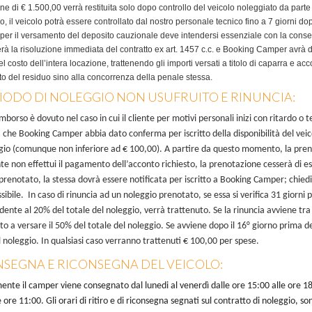
ne di € 1.500,00 verrà restituita solo dopo controllo del veicolo noleggiato da par
, il veicolo potrà essere controllato dal nostro personale tecnico fino a 7 giorni d
e per il versamento del deposito cauzionale deve intendersi essenziale con la cons
rà la risoluzione immediata del contratto ex art. 1457 c.c. e Booking Camper avrà di
l costo dell’intera locazione, trattenendo gli importi versati a titolo di caparra e a
 del residuo sino alla concorrenza della penale stessa.
RIODO DI NOLEGGIO NON USUFRUITO E RINUNCIA:
mborso è dovuto nel caso in cui il cliente per motivi personali inizi con ritardo o
 che Booking Camper abbia dato conferma per iscritto della disponibilità del veico
gio (comunque non inferiore ad € 100,00). A partire da questo momento, la preno
iente non effettui il pagamento dell’acconto richiesto, la prenotazione cesserà di 
prenotato, la stessa dovrà essere notificata per iscritto a Booking Camper; chied
sibile.
In caso di rinuncia ad un noleggio prenotato, se essa si verifica 31 giorni
ente al 20% del totale del noleggio, verrà trattenuto. Se la rinuncia avviene tra i
to a versare il 50% del totale del noleggio. Se avviene dopo il 16° giorno prima de
l noleggio. In qualsiasi caso verranno trattenuti € 100,00 per spese.
NSEGNA E RICONSEGNA DEL VEICOLO:
nte il camper viene consegnato dal lunedi al venerdì dalle ore 15:00 alle ore 18:0
e ore 11:00. Gli orari di ritiro e di riconsegna segnati sul contratto di noleggio, 