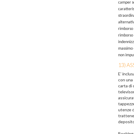
camper sc
caratteris
straordin
alternativ
rimborso d
rimborso 
indennizz
massimo d
non imputa
13) A
E’ inclu
con una 
carta di
televiso
assicura
tappezzer
utenze d
trattene
deposito 
Booking 