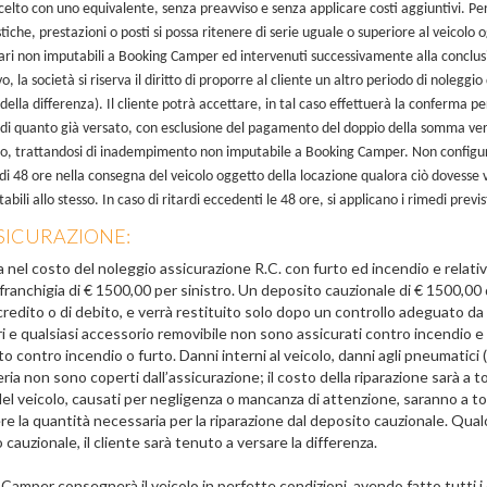
elto con uno equivalente, senza preavviso e senza applicare costi aggiuntivi. Pe
tiche, prestazioni o posti si possa ritenere di serie uguale o superiore al veicolo 
ari non imputabili a Booking Camper ed intervenuti successivamente alla conclusio
o, la società si riserva il diritto di proporre al cliente un altro periodo di noleggio 
ella differenza). Il cliente potrà accettare, in tal caso effettuerà la conferma per
di quanto già versato, con esclusione del pagamento del doppio della somma versa
o, trattandosi di inadempimento non imputabile a Booking Camper. Non configur
i 48 ore nella consegna del veicolo oggetto della locazione qualora ciò dovesse ve
bili allo stesso. In caso di ritardi eccedenti le 48 ore, si applicano i rimedi previ
SSICURAZIONE:
sa nel costo del noleggio assicurazione R.C. con furto ed incendio e relati
franchigia di € 1500,00 per sinistro. Un deposito cauzionale di € 1500,00 d
 credito o di debito, e verrà restituito solo dopo un controllo adeguato d
ri e qualsiasi accessorio removibile non sono assicurati contro incendio e 
to contro incendio o furto. Danni interni al veicolo, danni agli pneumatici 
ia non sono coperti dall’assicurazione; il costo della riparazione sarà a tot
el veicolo, causati per negligenza o mancanza di attenzione, saranno a to
re la quantità necessaria per la riparazione dal deposito cauzionale. Qu
cauzionale, il cliente sarà tenuto a versare la differenza.
Camper consegnerà il veicolo in perfette condizioni, avendo fatto tutti i 