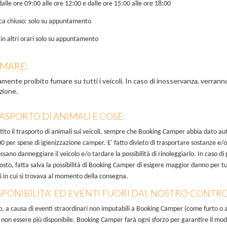
dalle ore 09:00 alle ore 12:00 e dalle ore 15:00 alle ore 18:00
ca chiuso: solo su appuntamento
in altri orari solo su appuntamento
UMARE:
amente proibito fumare su tutti i veicoli. In caso di inosservanza, verrann
zione.
RASPORTO DI ANIMALI E COSE:
tito il trasporto di animali sui veicoli, sempre che Booking Camper abbia dato au
00 per spese di igienizzazione camper. E' fatto divieto di trasportare sostanze e/o 
sano danneggiare il veicolo e/o tardare la possibilità di rinoleggiarlo. In caso di p
costo, fatta salva la possibilità di Booking Camper di esigere maggior danno per tu
i in cui si trovava al momento della consegna.
ISPONIBILITA' ED EVENTI FUORI DAL NOSTRO CONTRO
, a causa di eventi straordinari non imputabili a Booking Camper (come furto o
non essere più disponibile. Booking Camper farà ogni sforzo per garantire il modello