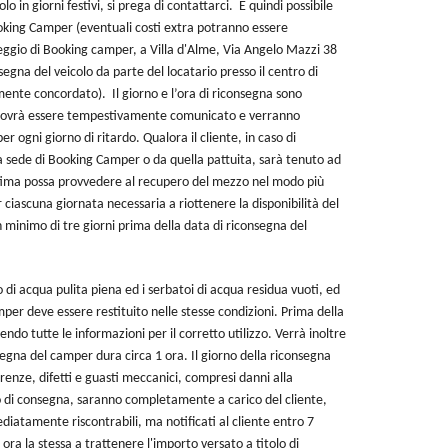
o in giorni festivi, si prega di contattarci.
È quindi possibile
Booking Camper (eventuali costi extra potranno essere
oleggio di Booking camper, a Villa d'Alme, Via Angelo Mazzi 38
egna del veicolo da parte del locatario presso il centro di
emente concordato).
Il giorno e l’ora di riconsegna sono
do dovrà essere tempestivamente comunicato e verranno
er ogni giorno di ritardo. Qualora il cliente, in caso di
lla sede di Booking Camper o da quella pattuita, sarà tenuto ad
ima possa provvedere al recupero del mezzo nel modo più
 ciascuna giornata necessaria a riottenere la disponibilità del
 minimo di tre giorni prima della data di riconsegna del
 di acqua pulita piena ed i serbatoi di acqua residua vuoti, ed
mper deve essere restituito nelle stesse condizioni. Prima della
endo tutte le informazioni per il corretto utilizzo. Verrà inoltre
egna del camper dura circa 1 ora. Il giorno della riconsegna
arenze, difetti e guasti meccanici, compresi danni alla
to di consegna, saranno completamente a carico del cliente,
diatamente riscontrabili, ma notificati al cliente entro 7
 ora la stessa a trattenere l'importo versato a titolo di