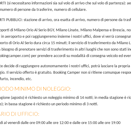
TI (si necessitano informazioni sia sul volo di arrivo che sul volo di partenza): 
, numero di persone da trasferire, numero di cellulare.
TI PUBBLICI: stazione di arrivo, ora esatta di arrivo, numero di persone da trasf
oporti di Milano Orio Al Serio BGY, Milano Linate, Milano Malpensa e Brescia, n
 in aeroporto e poi raggiungeremo insieme i nostri uffici, dove vi verrà consegna
porto di Orio Al Serio dura circa 15 minuti; il servizio di trasferimento da Milano 
a bisogno di prenotare servizi di trasferimento in altri luoghi che non sono stati i
okingcamper.com
) per prendere accordi su modalità di consegna veicolo ed event
ente decide di raggiungere autonomamente i nostri uffici, potrà lasciare la propria
gio. Il servizio offerto è gratuito. Booking Camper non si ritiene comunque respon
furto, incendio, etc.
RIODO MINIMO DI NOLEGGIO:
tagione (agosto) è richiesto un noleggio minimo di 14 notti; in media stagione è ri
); in bassa stagione è richiesto un periodo minimo di 3 notti.
RIO DI UFFICIO:
dì al venerdì dalle ore 09:00 alle ore 12:00 e dalle ore 15:00 alle ore 19:00