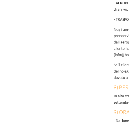
- AEROPOR
di arrivo
- TRASPOR
Negli aer
prendervi
dall’aero
cliente h
(
info@bo
Se il cli
del noleg
dovuto a 
8) PE
In alta s
settembre
9) ORA
- Dal lune