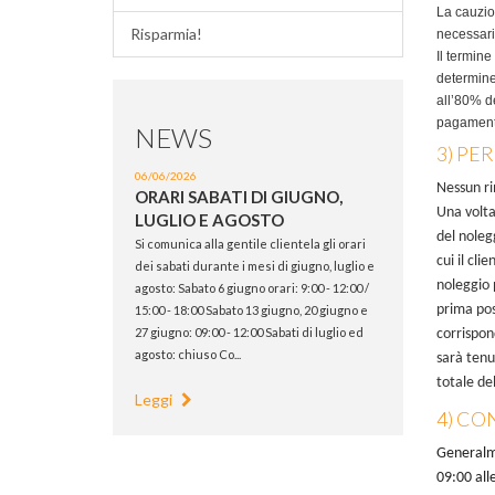
La cauzio
Risparmia!
necessario
Il termin
determine
all’80% de
pagamento
NEWS
3) PE
06/06/2026
Nessun ri
ORARI SABATI DI GIUGNO,
Una volta
LUGLIO E AGOSTO
del noleg
Si comunica alla gentile clientela gli orari
cui il cl
dei sabati durante i mesi di giugno, luglio e
noleggio 
agosto: Sabato 6 giugno orari: 9:00 - 12:00 /
prima pos
15:00 - 18:00 Sabato 13 giugno, 20 giugno e
27 giugno: 09:00 - 12:00 Sabati di luglio ed
corrispond
agosto: chiuso Co...
sarà tenu
totale de
Leggi
4) CO
Generalme
09:00 all