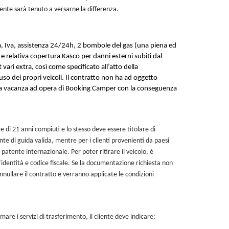
iente sarà tenuto a versarne la differenza.
ta, Iva, assistenza 24/24h, 2 bombole del gas (una piena ed
 e relativa copertura Kasco per danni esterni subiti dal
vari extra, così come specificato all’atto della
so dei propri veicoli. Il contratto non ha ad oggetto
di una vacanza ad opera di Booking Camper con la conseguenza
e di 21 anni compiuti e lo stesso deve essere titolare di
nte di guida valida, mentre per i clienti provenienti da paesi
patente internazionale. Per poter ritirare il veicolo, è
’identità e codice fiscale. Se la documentazione richiesta non
ullare il contratto e verranno applicate le condizioni
mare i servizi di trasferimento, il cliente deve indicare: