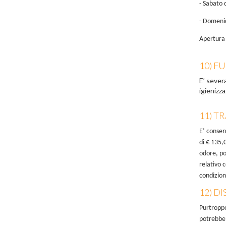
- Sabato 
- Domeni
Apertura 
10) F
E’ sever
igienizza
11) T
E’ consen
di € 135,
odore, pos
relativo 
condizion
12) D
Purtroppo
potrebbe 