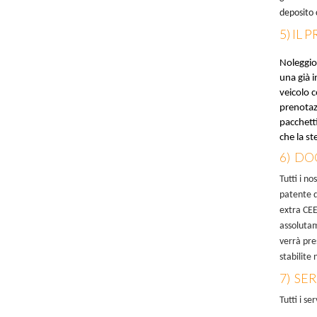
deposito 
5) IL
Noleggio 
una già i
veicolo c
prenotazi
pacchetti
che la st
6) DO
Tutti i no
patente d
extra CEE
assolutam
verrà pre
stabilite 
7) SE
Tutti i se