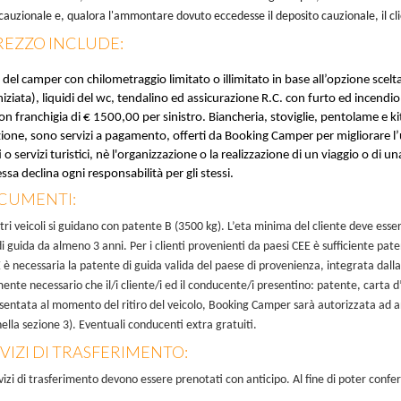
cauzionale e, qualora l'ammontare dovuto eccedesse il deposito cauzionale, il cl
 PREZZO INCLUDE:
del camper con chilometraggio limitato o illimitato in base all’opzione scel
niziata), liquidi del wc, tendalino ed assicurazione R.C. con furto ed incendio
on franchigia di € 1500,00 per sinistro. Biancheria, stoviglie, pentolame e kit 
one, sono servizi a pagamento, offerti da Booking Camper per migliorare l’u
 o servizi turistici, nè l'organizzazione o la realizzazione di un viaggio o 
essa declina ogni responsabilità per gli stessi.
CUMENTI:
stri veicoli si guidano con patente B (3500 kg). L’eta minima del cliente deve esser
i guida da almeno 3 anni. Per i clienti provenienti da paesi CEE è sufficiente pate
 è necessaria la patente di guida valida del paese di provenienza, integrata dalla 
ente necessario che il/i cliente/i ed il conducente/i presentino: patente, carta d
sentata al momento del ritiro del veicolo, Booking Camper sarà autorizzata ad ann
nella sezione 3). Eventuali conducenti extra gratuiti.
RVIZI DI TRASFERIMENTO:
rvizi di trasferimento devono essere prenotati con anticipo. Al fine di poter confer