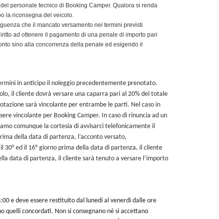
te del personale tecnico di Booking Camper. Qualora si renda
opo la riconsegna del veicolo.
eguenza che il mancato versamento nei termini previsti
ritto ad ottenere il pagamento di una penale di importo pari
cconto sino alla concorrenza della penale ed esigendo il
 termini in anticipo il noleggio precedentemente prenotato.
lo, il cliente dovrà versare una caparra pari al 20% del totale
tazione sarà vincolante per entrambe le parti. Nel caso in
essere vincolante per Booking Camper. In caso di rinuncia ad un
iamo comunque la cortesia di avvisarci telefonicamente il
 prima della data di partenza, l’acconto versato,
l 30° ed il 16° giorno prima della data di partenza, il cliente
lla data di partenza, il cliente sarà tenuto a versare l’importo
0 e deve essere restituito dal lunedi al venerdì dalle ore
sono quelli concordati. Non si consegnano né si accettano