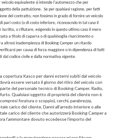
r veicolo equivalente si intende l'automezzo che per
oggetto della pattuizione. Se per qualsiasi ragione, per fatti
ne del contratto, non fossimo in grado di fornire un veicolo
di pari costo (o di costo inferiore, riconoscndo in tal caso il
 iscritto, o rifiutare, esigendo in questo ultimo caso il mero
ta a titolo di caparra o di qualsivoglia risarcimento o
a altresì inadempienza di Booking Camper un ritardo
rificarsi per causa di forza maggiore o in dipendenza di fatti
sti dal codice civile e dalla normativa vigente.
va copertura Kasco per danni esterni subiti dal veicolo
ovrà essere versato il giorno del ritiro del veicolo con
a parte del personale tecnico di Booking Camper. Radio,
furto. Qualsiasi oggetto di proprietà del cliente non è
(compresi foratura o scoppio), cerchi, parabrezza,
ale carico del cliente. Danni all’arredo interiore o alle
tale carico del cliente che autorizzerà Booking Camper a
alora l'ammontare dovuto eccedesse l'importo del
controlli e la manutenzione necessari per il buon