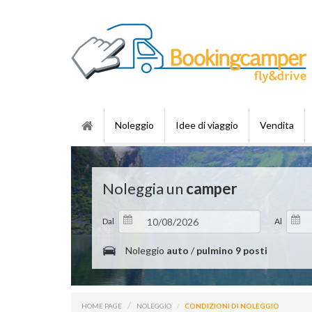
Noleggio
Idee di viaggio
Vendita
Noleggia un
camper
Dal
Al
Noleggio
auto
/
pulmino 9 posti
HOME PAGE
NOLEGGIO
CONDIZIONI DI NOLEGGIO