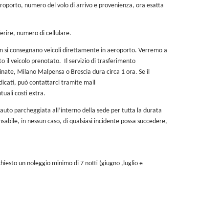
aeroporto, numero del volo di arrivo e provenienza, ora esatta
erire, numero di cellulare.
on si consegnano veicoli direttamente in aeroporto. Verremo a
to il veicolo prenotato.
Il servizio di trasferimento
Linate, Milano Malpensa o Brescia dura circa 1 ora. Se il
ndicati, può contattarci tramite mail
uali costi extra.
 auto parcheggiata all’interno della sede per tutta la durata
sabile, in nessun caso, di qualsiasi incidente possa succedere,
chiesto un noleggio minimo di 7 notti (giugno ,luglio e