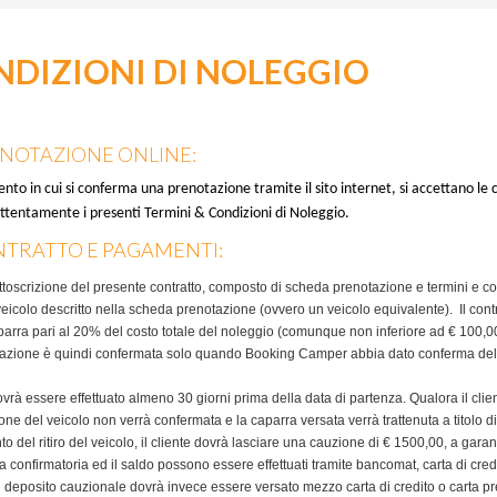
DIZIONI DI NOLEGGIO
ENOTAZIONE ONLINE:
to in cui si conferma una prenotazione tramite il sito internet, si accettano le co
ttentamente i presenti Termini & Condizioni di Noleggio.
NTRATTO E PAGAMENTI:
ttoscrizione del presente contratto, composto di scheda prenotazione e termini e 
 veicolo descritto nella scheda prenotazione (ovvero un veicolo equivalente). Il cont
parra pari al 20% del costo totale del noleggio (comunque non inferiore ad € 100,00
azione è quindi confermata solo quando Booking Camper abbia dato conferma della 
ovrà essere effettuato almeno 30 giorni prima della data di partenza. Qualora il cli
ne del veicolo non verrà confermata e la caparra versata verrà trattenuta a titolo di
 del ritiro del veicolo, il cliente dovrà lasciare una cauzione di € 1500,00, a garanz
 confirmatoria ed il saldo possono essere effettuati tramite bancomat, carta di credi
il deposito cauzionale dovrà invece essere versato mezzo carta di credito o carta p