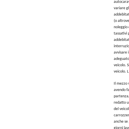
autocarava
variare g
addebitat
(o altrov
noleggio 
tassativi
addebitati
interruzi
avvisare 
adeguato,
veicolo. 
veicolo. 
Il mezzo 
avendo fa
partenza, 
redatto u
del veico
carrozzer
anche se 
giorni lav