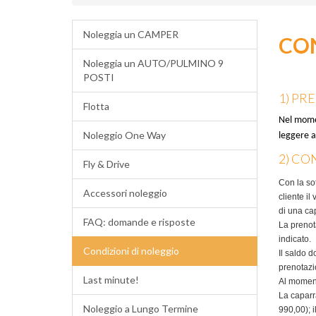
Noleggia un CAMPER
CON
Noleggia un AUTO/PULMINO 9
POSTI
1) PR
Flotta
Nel momen
Noleggio One Way
leggere a
2) CO
Fly & Drive
Con la so
Accessori noleggio
cliente il
di una ca
FAQ: domande e risposte
La prenot
indicato.
Condizioni di noleggio
Il saldo d
prenotazio
Last minute!
Al momento
La caparra
Noleggio a Lungo Termine
990,00); 