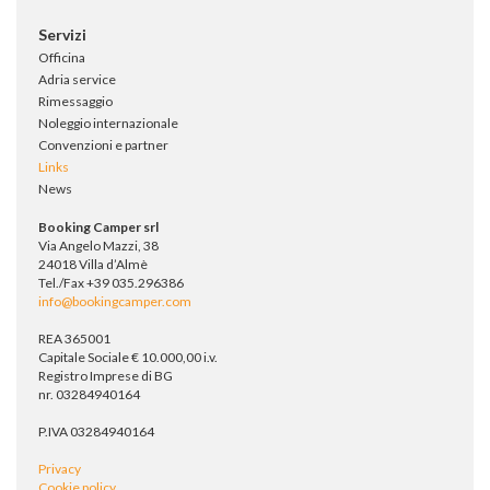
Servizi
Officina
Adria service
Rimessaggio
Noleggio internazionale
Convenzioni e partner
Links
News
Booking Camper srl
Via Angelo Mazzi, 38
24018 Villa d’Almè
Tel./Fax +39 035.296386
info@bookingcamper.com
REA 365001
Capitale Sociale € 10.000,00 i.v.
Registro Imprese di BG
nr. 03284940164
P.IVA 03284940164
Privacy
Cookie policy