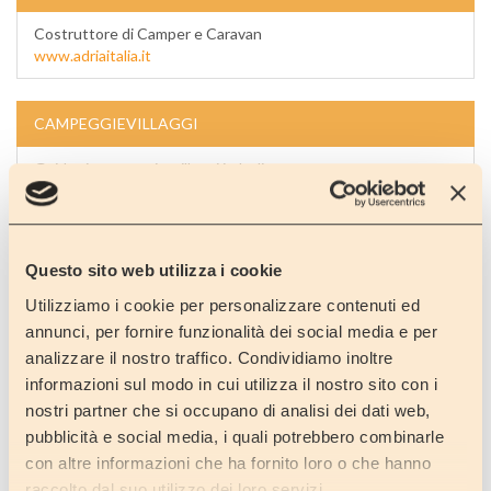
Costruttore di Camper e Caravan
www.adriaitalia.it
CAMPEGGIEVILLAGGI
Guida ai campeggi e villaggi in Italia
www.campeggievillaggi.it
SUN LIVING
Questo sito web utilizza i cookie
Costruttore di Autocaravan
Utilizziamo i cookie per personalizzare contenuti ed
www.sun-living.com
annunci, per fornire funzionalità dei social media e per
analizzare il nostro traffico. Condividiamo inoltre
informazioni sul modo in cui utilizza il nostro sito con i
AREA SOSTA
nostri partner che si occupano di analisi dei dati web,
pubblicità e social media, i quali potrebbero combinarle
Area attrezzata convenzionata in Sicilia
www.puntapiccolapark.com
con altre informazioni che ha fornito loro o che hanno
raccolto dal suo utilizzo dei loro servizi.