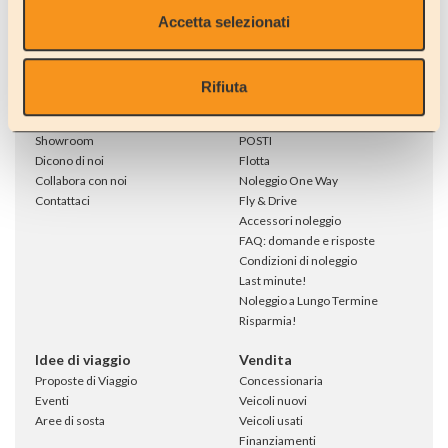
Accetta selezionati
L'azienda
Noleggio
Rifiuta
Chi siamo
Noleggia un CAMPER
Dove siamo
Noleggia un AUTO/PULMINO 9
Showroom
POSTI
Dicono di noi
Flotta
Collabora con noi
Noleggio One Way
Contattaci
Fly & Drive
Accessori noleggio
FAQ: domande e risposte
Condizioni di noleggio
Last minute!
Noleggio a Lungo Termine
Risparmia!
Idee di viaggio
Vendita
Proposte di Viaggio
Concessionaria
Eventi
Veicoli nuovi
Aree di sosta
Veicoli usati
Finanziamenti