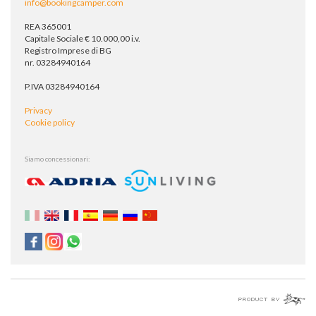
info@bookingcamper.com
REA 365001
Capitale Sociale € 10.000,00 i.v.
Registro Imprese di BG
nr. 03284940164
P.IVA 03284940164
Privacy
Cookie policy
Siamo concessionari: