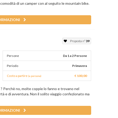
a comodità di un camper con al seguito le mountain bike.
ORMAZIONI
Proposta n°
39
Persone
Da 1 a 2 Persone
Periodo
Primavera
Costo a partire
€
100,00
(a persona)
e ? Perchè no, molte coppie lo fanno e trovano nel
bertà e di avventura. Non il solito viaggio confezionato ma
ORMAZIONI