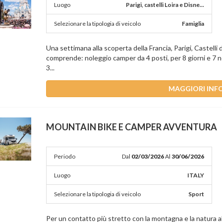
Luogo
Parigi, castelli Loira e Disne...
Selezionare la tipologia di veicolo
Famiglia
Una settimana alla scoperta della Francia, Parigi, Castelli d
comprende: noleggio camper da 4 posti, per 8 giorni e 7 not
3...
MAGGIORI INF
MOUNTAIN BIKE E CAMPER AVVENTURA
Periodo
Dal
02/03/2026
Al
30/06/2026
Luogo
ITALY
Selezionare la tipologia di veicolo
Sport
Per un contatto più stretto con la montagna e la natura 