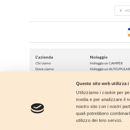
IND
L'azienda
Noleggio
Chi siamo
Noleggia un CAMPER
Dove siamo
Noleggia un AUTO/PULM
Showroom
9 POSTI
Dicono di noi
Flotta
Questo sito web utilizza i
Collabora con noi
Noleggio One Way
Contattaci
Fly & Drive
Utilizziamo i cookie per pe
Accessori noleggio
media e per analizzare il no
FAQ: domande e risposte
nostro sito con i nostri par
Condizioni di noleggio
quali potrebbero combinarl
Last minute!
utilizzo dei loro servizi.
Noleggio a Lungo Termin
Risparmia!