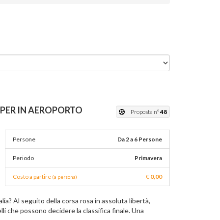
MPER IN AEROPORTO
Proposta n°
48
Persone
Da 2 a 6 Persone
Periodo
Primavera
Costo a partire
€
0,00
(a persona)
lia? Al seguito della corsa rosa in assoluta libertà,
lli che possono decidere la classifica finale. Una