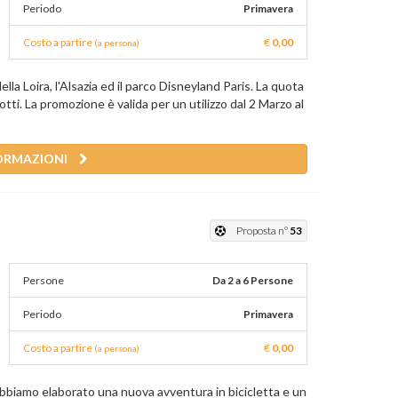
Periodo
Primavera
Costo a partire
€
0,00
(a persona)
ella Loira, l'Alsazia ed il parco Disneyland Paris. La quota
ti. La promozione è valida per un utilizzo dal 2 Marzo al
ORMAZIONI
Proposta n°
53
Persone
Da 2 a 6 Persone
Periodo
Primavera
Costo a partire
€
0,00
(a persona)
abbiamo elaborato una nuova avventura in bicicletta e un