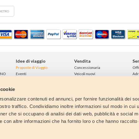
IETRO
Idee di viaggio
Vendita
Ser
Proposte di Viaggio
Concessionaria
Off
INO
Eventi
Veicoli nuovi
Adr
Aree di sosta
Veicoli usati
Rim
Finanziamenti
Nol
 cookie
Con
Lin
rsonalizzare contenuti ed annunci, per fornire funzionalità dei soc
Ne
stro traffico. Condividiamo inoltre informazioni sul modo in cui ut
tner che si occupano di analisi dei dati web, pubblicità e social m
e con altre informazioni che ha fornito loro o che hanno raccolto
e