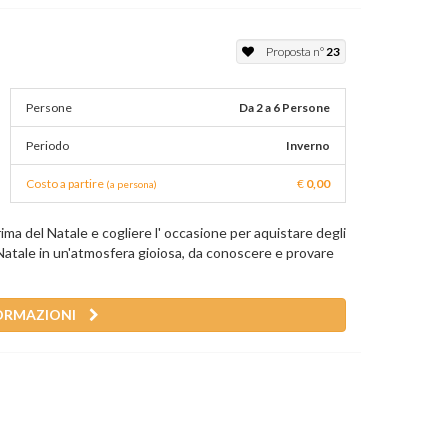
Proposta n°
23
Persone
Da 2 a 6 Persone
Periodo
Inverno
Costo a partire
€
0,00
(a persona)
ima del Natale e cogliere l' occasione per aquistare degli
 il Natale in un'atmosfera gioiosa, da conoscere e provare
ORMAZIONI