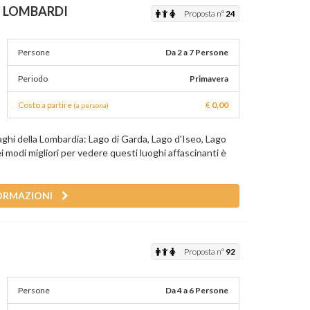
I LOMBARDI
Proposta n°
24
Persone
Da 2 a 7 Persone
Periodo
Primavera
Costo a partire
€
0,00
(a persona)
 laghi della Lombardia: Lago di Garda, Lago d'Iseo, Lago
 modi migliori per vedere questi luoghi affascinanti è
ORMAZIONI
Proposta n°
92
Persone
Da 4 a 6 Persone