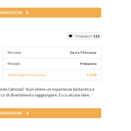
ORMAZIONI
Proposta n°
115
Persone
Da 2 a 7 Persone
Periodo
Primavera
Costo a partire
€
0,00
(a persona)
ando l'altezza? Vuoi vivere un esperienza fantastica e
rco di divertimento raggiungere. Ecco alcune idee: -
ORMAZIONI