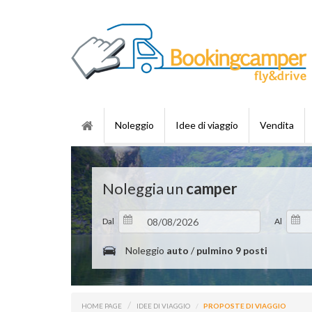
Noleggio
Idee di viaggio
Vendita
Noleggia un
camper
Dal
Al
Noleggio
auto
/
pulmino 9 posti
HOME PAGE
IDEE DI VIAGGIO
PROPOSTE DI VIAGGIO