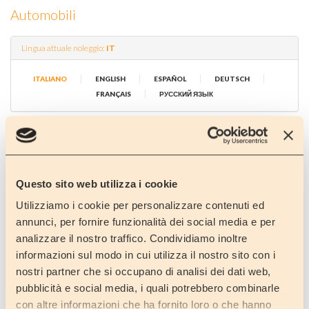
Automobili
Lingua attuale noleggio:
IT
|
|
|
|
ITALIANO
ENGLISH
ESPAÑOL
DEUTSCH
|
FRANÇAIS
РУССКИЙ ЯЗЫК
Selezionare il periodo:
Questo sito web utilizza i cookie
Dal:
*
Utilizziamo i cookie per personalizzare contenuti ed
annunci, per fornire funzionalità dei social media e per
analizzare il nostro traffico. Condividiamo inoltre
Al:
*
informazioni sul modo in cui utilizza il nostro sito con i
nostri partner che si occupano di analisi dei dati web,
pubblicità e social media, i quali potrebbero combinarle
Numero di persone ?
*
con altre informazioni che ha fornito loro o che hanno