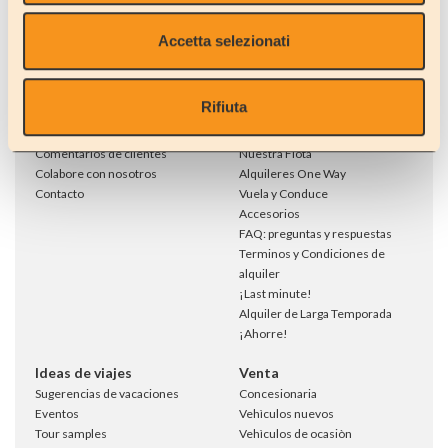
Accetta selezionati
Empresa
Alquiler
Quién somos
Alquila una AUTOCARAVANA
Rifiuta
Ubicación
Alquila un COCHE/ MINIBUS DE
Showroom
9 PLAZAS
Comentarios de clientes
Nuestra Flota
Colabore con nosotros
Alquileres One Way
Contacto
Vuela y Conduce
Accesorios
FAQ: preguntas y respuestas
Terminos y Condiciones de
alquiler
¡Last minute!
Alquiler de Larga Temporada
¡Ahorre!
Ideas de viajes
Venta
Sugerencias de vacaciones
Concesionaria
Eventos
Vehìculos nuevos
Tour samples
Vehìculos de ocasiòn