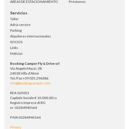
AREAS DE ESTACIONAMIENTO
Préstamos
Servicios
Taller
Adria service
Parking
Alquileres internacionales
SOCIOS
Links
Noticias
Booking Camper Fly & Drive srl
Via Angelo Mazzi, 38
24018 Villa d’Almè
Tel./Fax +39 035.296386
info@bookingcamper.com
REA 365001
Capitale Sociale € 10.000,00 i.v.
Registro Imprese di BG
nr. 03284940164
P.IVA 03284940164
Privacy