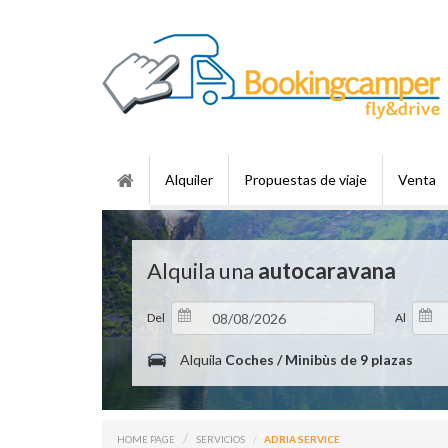
Alquiler
Propuestas de viaje
Venta
Alquila una
autocaravana
Del
Al
Alquila
Coches / Minibùs de 9 plazas
HOME PAGE
SERVICIOS
ADRIA SERVICE