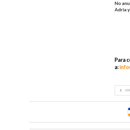
No anul
Adria y
Para c
a:
inf
ATR