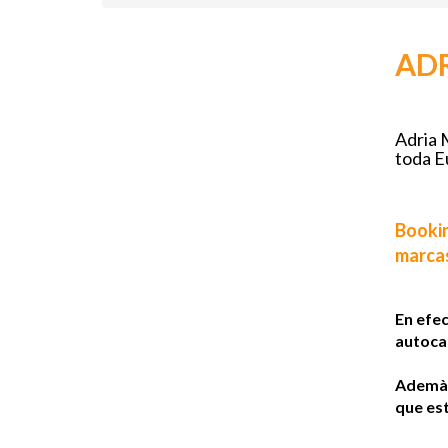
ADR
Adria 
toda Eu
Bookin
marcas
En efec
autocar
Ademàs,
que est