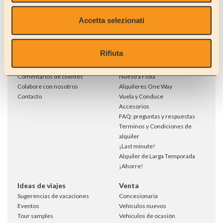
Accetta selezionati
Empresa
Alquiler
Quién somos
Alquila una AUTOCARAVANA
Rifiuta
Ubicación
Alquila un COCHE/ MINIBUS DE
Showroom
9 PLAZAS
Comentarios de clientes
Nuestra Flota
Colabore con nosotros
Alquileres One Way
Contacto
Vuela y Conduce
Accesorios
FAQ: preguntas y respuestas
Terminos y Condiciones de
alquiler
¡Last minute!
Alquiler de Larga Temporada
¡Ahorre!
Ideas de viajes
Venta
Sugerencias de vacaciones
Concesionaria
Eventos
Vehìculos nuevos
Tour samples
Vehìculos de ocasiòn