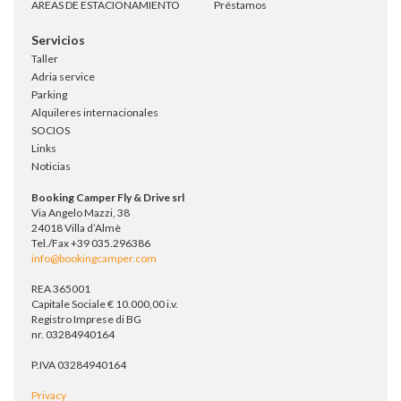
AREAS DE ESTACIONAMIENTO
Préstamos
Servicios
Taller
Adria service
Parking
Alquileres internacionales
SOCIOS
Links
Noticias
Booking Camper Fly & Drive srl
Via Angelo Mazzi, 38
24018 Villa d’Almè
Tel./Fax +39 035.296386
info@bookingcamper.com
REA 365001
Capitale Sociale € 10.000,00 i.v.
Registro Imprese di BG
nr. 03284940164
P.IVA 03284940164
Privacy