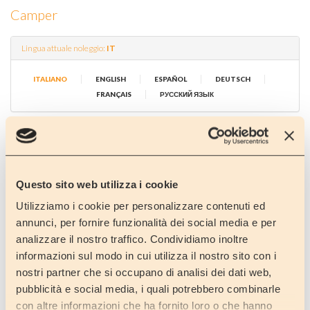
Camper
Lingua attuale noleggio:
IT
|
|
|
|
ITALIANO
ENGLISH
ESPAÑOL
DEUTSCH
|
FRANÇAIS
РУССКИЙ ЯЗЫК
Selezionare il periodo:
Questo sito web utilizza i cookie
Dal:
*
Utilizziamo i cookie per personalizzare contenuti ed
annunci, per fornire funzionalità dei social media e per
analizzare il nostro traffico. Condividiamo inoltre
Al:
*
informazioni sul modo in cui utilizza il nostro sito con i
nostri partner che si occupano di analisi dei dati web,
pubblicità e social media, i quali potrebbero combinarle
Numero di persone ?
*
con altre informazioni che ha fornito loro o che hanno