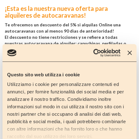
¡Esta es la nuestra nueva oferta para
alquileres de autocaravanas!
Te ofrecemos un descuento del 5% si alquilas Online una
autocaravanas con al menos 90 dìas de anterioridad!
El descuento no tiene restricciones y se refiere a todas
nuestras autocaravana de alquiler: capuchinas, perfiladas o
campers.
¿Que estàs esperando?
¡No te pierdas esta oferta de alquiler!
Questo sito web utilizza i cookie
Alquila enseguida tu autocaravana con el descuento del 5%
Utilizziamo i cookie per personalizzare contenuti ed
introduciendo en la segunda etapa del proceso de reserva
annunci, per fornire funzionalità dei social media e per
online el codigo coupon
“ONL_
PREN_2025
”
.
analizzare il nostro traffico. Condividiamo inoltre
Recibiràs enseguida la confirma de tu alquiler con descuento!
informazioni sul modo in cui utilizza il nostro sito con i
nostri partner che si occupano di analisi dei dati web,
pubblicità e social media, i quali potrebbero combinarle
ATRÁS
con altre informazioni che ha fornito loro o che hanno
raccolto dal suo utilizzo dei loro servizi.