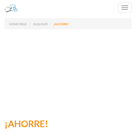
Toggl
navig
HOME PAGE
ALQUILER
¡AHORRE!
¡AHORRE!