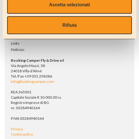
Accetta selezionati
Servicios
Taller
Adria service
Rifiuta
Parking
Alquileres internacionales
SOCIOS
Links
Noticias
Booking Camper Fly & Drive srl
Via Angelo Mazzi, 38
24018 Villa d’Almè
Tel./Fax +39 035.296386
info@bookingcamper.com
REA 365001
Capitale Sociale € 10.000,00 i.v.
Registro Imprese di BG
nr. 03284940164
P.IVA 03284940164
Privacy
Cookie policy