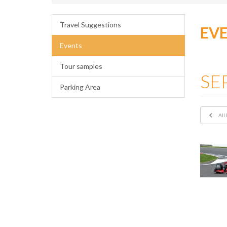
Travel Suggestions
EV
Events
Tour samples
SE
Parking Area
All