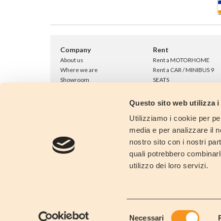
Company
Rent
About us
Rent a MOTORHOME
Where we are
Rent a CAR / MINIBUS 9
Showroom
SEATS
Our clients opinions...
Our vehicles
Work with us
One Way Rentals
Questo sito web utilizza i
Contact Us
Fly & Drive
Utilizziamo i cookie per pe
Extra accessories
FAQ
media e per analizzare il no
Hire Terms & Condition
nostro sito con i nostri par
Last minute!
quali potrebbero combinarl
Long Term Rental
utilizzo dei loro servizi.
Save!
Selezione
Necessari