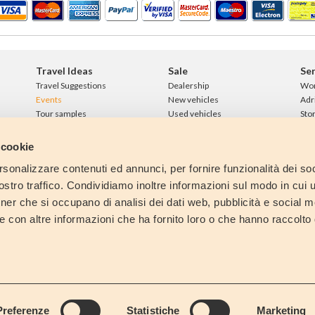
Travel Ideas
Sale
Ser
Travel Suggestions
Dealership
Wo
Events
New vehicles
Adr
Tour samples
Used vehicles
Sto
Parking Area
Loans
Int
Con
 cookie
Lin
rsonalizzare contenuti ed annunci, per fornire funzionalità dei soc
Ne
stro traffico. Condividiamo inoltre informazioni sul modo in cui ut
tner che si occupano di analisi dei dati web, pubblicità e social m
e con altre informazioni che ha fornito loro o che hanno raccolto
Preferenze
Statistiche
Marketing