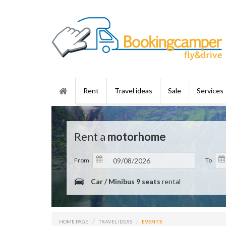
Rent
Travel ideas
Sale
Services
Rent a
motorhome
From
To
Car / Minibus 9 seats
rental
HOME PAGE
TRAVEL IDEAS
EVENTS