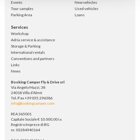
Events
New vehicles
Tour samples
Used vehicles
Parking Area
Loans
Services
Workshop
Adria service & assistance
Storage & Parking
International rentals
Conventions and partners
Links
News
Booking Camper Fly & Drive srl
Via Angelo Mazzi, 38
24018 Villa d’Almè
Tel./Fax +39 035.296386
info@bookingcamper.com
REA 365001
Capitale Sociale € 10.000,00 i.v.
Registro Imprese di BG
nr. 03284940164