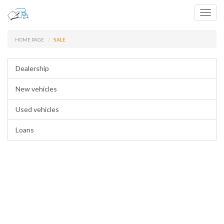
Toggl
navig
HOME PAGE
SALE
Dealership
New vehicles
Used vehicles
Loans