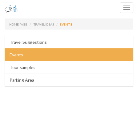
Toggl
navig
HOME PAGE
TRAVEL IDEAS
EVENTS
Travel Suggestions
Events
Tour samples
Parking Area