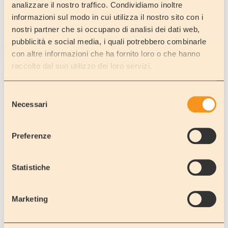
analizzare il nostro traffico. Condividiamo inoltre
informazioni sul modo in cui utilizza il nostro sito con i
nostri partner che si occupano di analisi dei dati web,
pubblicità e social media, i quali potrebbero combinarle
con altre informazioni che ha fornito loro o che hanno
raccolto dal suo utilizzo dei loro servizi.
Selezione
www.christkindlesmar...
Visit our web site:
Necessari
del
consenso
Preferenze
BACK
Statistiche
Company
Rent
About us
Rent a MOTORHOME
Marketing
Where we are
Rent a CAR / MINIBUS 9 SEATS
Showroom
Our vehicles
Our clients opinions...
One Way Rentals