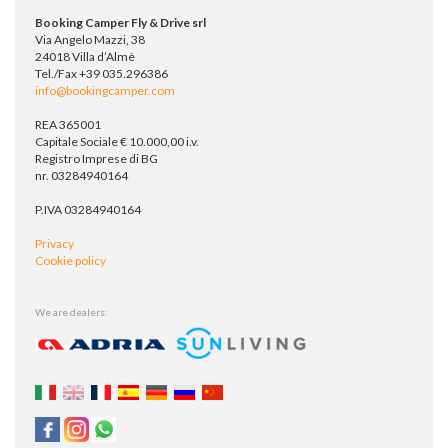
Booking Camper Fly & Drive srl
Via Angelo Mazzi, 38
24018 Villa d’Almè
Tel./Fax +39 035.296386
info@bookingcamper.com
REA 365001
Capitale Sociale € 10.000,00 i.v.
Registro Imprese di BG
nr. 03284940164
P.IVA 03284940164
Privacy
Cookie policy
We are dealers: