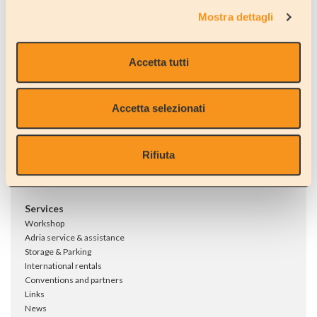
Work with us
Fly & Drive
Mostra dettagli
Contact Us
Extra accessories
FAQ
Hire Terms & Condition
Accetta tutti
Last minute!
Long Term Rental
Save!
Accetta selezionati
Travel Ideas
Sale
Travel Suggestions
Dealership
Events
New vehicles
Rifiuta
Tour samples
Used vehicles
Parking Area
Loans
Services
Workshop
Adria service & assistance
Storage & Parking
International rentals
Conventions and partners
Links
News